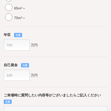
65m²～
70m²～
年収
任意
万円
自己資金
任意
万円
ご来場時に質問したい内容等がございましたらご記入ください
任意