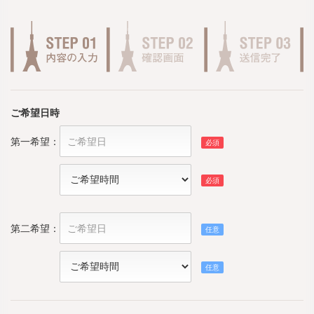
ご希望日時
第一希望：
必須
8月
2026
必須
日
月
火
水
木
金
土
26
27
28
29
30
31
1
2
3
4
5
6
7
8
第二希望：
任意
9
10
11
12
13
14
15
8月
2026
任意
日
月
火
水
木
金
土
16
17
18
19
20
21
22
26
27
28
29
30
31
1
23
24
25
26
27
28
29