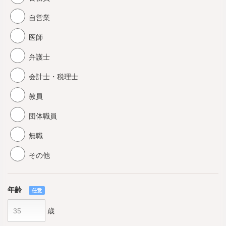
自営業
医師
弁護士
会計士・税理士
教員
団体職員
無職
その他
年齢
任意
歳