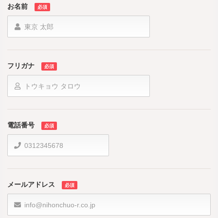
2
3
4
5
6
7
8
30
31
1
2
3
4
5
お名前
必須
9
10
11
12
13
14
15
今日
消去
Close
16
17
18
19
20
21
22
23
24
25
26
27
28
29
フリガナ
30
31
1
2
3
4
5
必須
今日
消去
Close
電話番号
必須
メールアドレス
必須